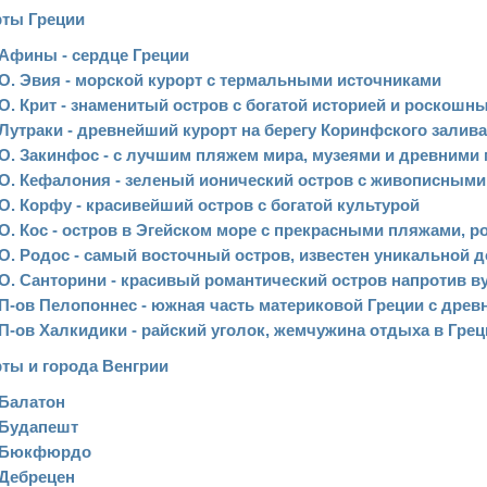
рты Греции
Афины - сердце Греции
О. Эвия - морской курорт с термальными источниками
О. Крит - знаменитый остров с богатой историей и роскош
Лутраки - древнейший курорт на берегу Коринфского залива
О. Закинфос - с лучшим пляжем мира, музеями и древними
О. Кефалония - зеленый ионический остров с живописным
О. Корфу - красивейший остров с богатой культурой
О. Кос - остров в Эгейском море с прекрасными пляжами, р
О. Родос - самый восточный остров, известен уникальной 
О. Санторини - красивый романтический остров напротив в
П-ов Пелопоннес - южная часть материковой Греции с древ
П-ов Халкидики - райский уголок, жемчужина отдыха в Грец
ты и города Венгрии
Балатон
Будапешт
Бюкфюрдо
Дебрецен