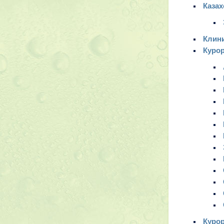
Казах
Клин
Куро
Куро