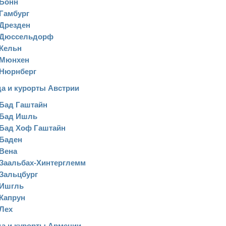
Бонн
Гамбург
Дрезден
Дюcceльдopф
Кельн
Мюнхен
Нюрнберг
а и курорты Австрии
Бaд Гaштaйн
Бад Ишль
Бад Хоф Гаштайн
Баден
Вена
Заальбах-Хинтерглемм
Зальцбург
Ишгль
Капрун
Лех
да и курорты Армении