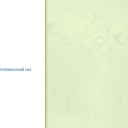
и
глекислый газ