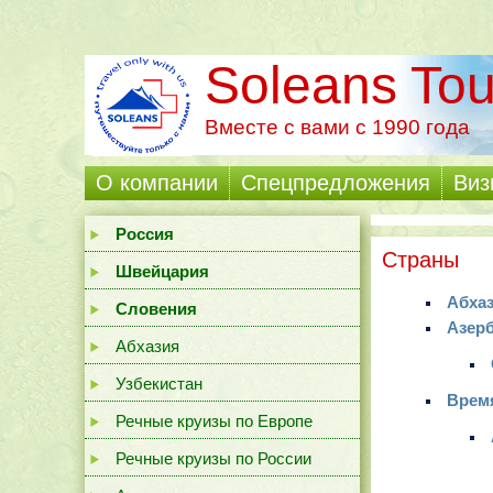
Soleans Tou
Вместе с вами с 1990 года
О компании
Cпецпредложения
Виз
Россия
Страны
Швейцария
Абха
Словения
Азер
Абхазия
Узбекистан
Время
Речные круизы по Европе
Речные круизы по России