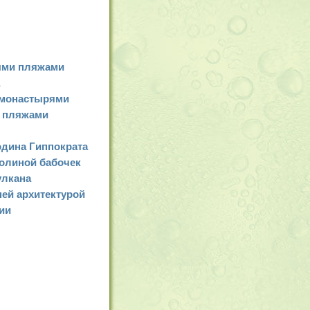
ными пляжами
 монастырями
и пляжами
одина Гиппократа
долиной бабочек
улкана
ней архитектурой
ии