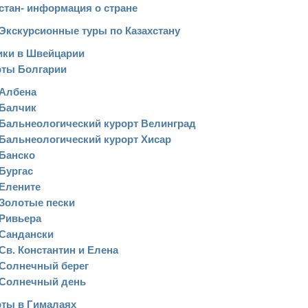
стан- информация о стране
Экскурсионные туры по Казахстану
ики в Швейцарии
рты Болгарии
Албена
Балчик
Бальнеологический курорт Велинград
Бальнеологический курорт Хисар
Банско
Бургас
Елените
Золотые пески
Ривьера
Сандански
Св. Константин и Елена
Солнечный берег
Солнечный день
рты в Гималаях