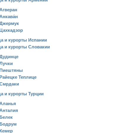
Агверан
Анкава́н
Джермук
Цахкадзор
а и курорты Испании
а и курорты Словакии
Дудинце
Лучки
Пиештяны
Райецке Теплице
Смрдаки
а и курорты Турции
Аланья
Анталия
Белек
Бодрум
Кемер